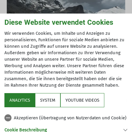
Diese Website verwendet Cookies
Wir verwenden Cookies, um Inhalte und Anzeigen zu
personalisieren, Funktionen für soziale Medien anbieten zu
können und Zugriffe auf unsere Website zu analysieren.
News
Startseite
Außerdem geben wir Informationen zu Ihrer Verwendung
unserer Website an unsere Partner für soziale Medien,
Programm Alpines Museum Juli - September
Werbung und Analysen weiter. Unsere Partner führen diese
15.07.2026
Informationen möglicherweise mit weiteren Daten
zusammen, die Sie ihnen bereitgestellt haben oder die sie
Hier eine Kurzübersicht des Programms des dritten
im Rahmen Ihrer Nutzung der Dienste gesammelt haben.
Quartals 2026, Details entnehmen Sie bitte der
Homepage des
Alpinen Museums
.
Weitere Beiträge
ANALYTICS
SYSTEM
YOUTUBE VIDEOS
AUSSTELLUNGEN
Neben der Dauerausstellung "Darum Berge" läuft
Service
noch bis 8.11.26 die Sonderausstellung "Zukunft
Akzeptieren (Übertragung von Nutzerdaten und Cookie)
Alpen. Die Klimaerwärmung" und bis 14.9.26 eine
kleine Ausstellung im Foyer des Alpinen Museums:
Cookie Beschreibung