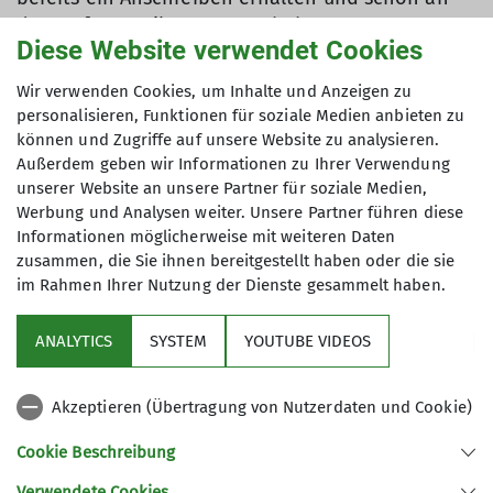
der Umfrage teilgenommen haben.
Diese Website verwendet Cookies
Die Teilnahme an der Online-Umfrage dauert
Wir verwenden Cookies, um Inhalte und Anzeigen zu
maximal 10 Minuten und ist natürlich freiwillig,
personalisieren, Funktionen für soziale Medien anbieten zu
anonym und kostenlos.
können und Zugriffe auf unsere Website zu analysieren.
Außerdem geben wir Informationen zu Ihrer Verwendung
https://www.reqrd.com/qr/753498a63728
unserer Website an unsere Partner für soziale Medien,
Werbung und Analysen weiter. Unsere Partner führen diese
Informationen möglicherweise mit weiteren Daten
zusammen, die Sie ihnen bereitgestellt haben oder die sie
im Rahmen Ihrer Nutzung der Dienste gesammelt haben.
ANALYTICS
SYSTEM
YOUTUBE VIDEOS
Sektion Füssen
Akzeptieren (Übertragung von Nutzerdaten und Cookie)
Service
Cookie Beschreibung
Verwendete Cookies