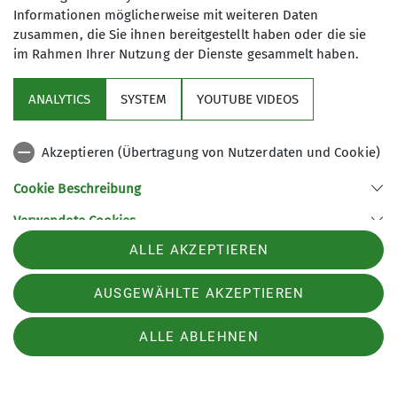
Informationen möglicherweise mit weiteren Daten
zusammen, die Sie ihnen bereitgestellt haben oder die sie
im Rahmen Ihrer Nutzung der Dienste gesammelt haben.
Sektion Füssen
ANALYTICS
SYSTEM
YOUTUBE VIDEOS
Service
Akzeptieren (Übertragung von Nutzerdaten und Cookie)
Sektion Füssen des Deutschen Alpenvereins e.V.
Cookie Beschreibung
Dietringer Str. 50
Verwendete Cookies
87669 Rieden
Telefon +498362507188
ALLE AKZEPTIEREN
Kontakt
AUSGEWÄHLTE AKZEPTIEREN
Impressum
Datenschutz
Datenschutz-Einstellungen
ALLE ABLEHNEN
Geschäftsstelle & Kontakt
Barrierefreiheitserklärung