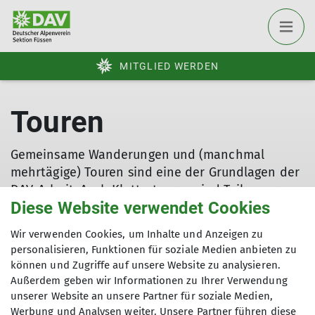
MITGLIED WERDEN
Touren
Gemeinsame Wanderungen und (manchmal
mehrtägige) Touren sind eine der Grundlagen der
DAV-Arbeit. Auch Klettertouren sind Teil unseres
Diese Website verwendet Cookies
Programms. Die Veranstaltungen werden im
Jahresbericht der Sektion angekündigt, werden in
Wir verwenden Cookies, um Inhalte und Anzeigen zu
der Regel aber auch als neue Termine auf der
personalisieren, Funktionen für soziale Medien anbieten zu
Startseite der App eingestellt.
können und Zugriffe auf unsere Website zu analysieren.
Außerdem geben wir Informationen zu Ihrer Verwendung
unserer Website an unsere Partner für soziale Medien,
Werbung und Analysen weiter. Unsere Partner führen diese