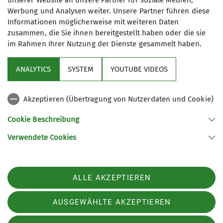
unserer Website an unsere Partner für soziale Medien,
© OpenStreetMap Contributors |
MapLibre
Werbung und Analysen weiter. Unsere Partner führen diese
Informationen möglicherweise mit weiteren Daten
zusammen, die Sie ihnen bereitgestellt haben oder die sie
im Rahmen Ihrer Nutzung der Dienste gesammelt haben.
ANALYTICS
SYSTEM
YOUTUBE VIDEOS
Sektion Füssen
Akzeptieren (Übertragung von Nutzerdaten und Cookie)
Service
Cookie Beschreibung
Verwendete Cookies
Sektion Füssen des Deutschen Alpenvereins e.V.
Dietringer Str. 50
87669 Rieden
Telefon +498362507188
ALLE AKZEPTIEREN
Kontakt
AUSGEWÄHLTE AKZEPTIEREN